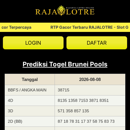
cor Terpercaya
RTP Gacor Terbaru RAJALOTRE - Slot Ga
LOGIN
DAFTAR
Prediksi Togel Brunei Pools
Tanggal
2026-08-08
BBFS / ANGKA MAIN
38715
4D
8135 1358 7153 3871 8351
3D
571 358 857 135
2D (BB)
87 18 78 31 17 37 58 75 83 73