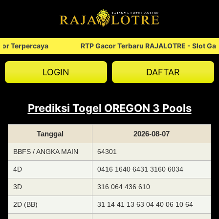
r Terpercaya
RTP Gacor Terbaru RAJALOTRE - Slot Gaco
LOGIN
DAFTAR
Prediksi Togel OREGON 3 Pools
Tanggal
2026-08-07
BBFS / ANGKA MAIN
64301
4D
0416 1640 6431 3160 6034
3D
316 064 436 610
2D (BB)
31 14 41 13 63 04 40 06 10 64